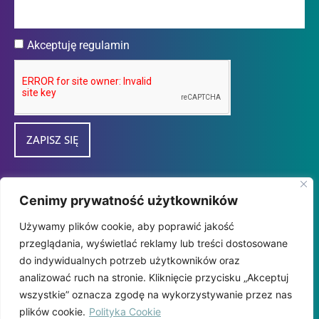
Akceptuję regulamin
ZAPISZ SIĘ
Przedsiębiorca uzyskał subwencję finansową w
Cenimy prywatność użytkowników
ramach programu "tarcza Finansowa 2.0
Używamy plików cookie, aby poprawić jakość
Polskiego Funduszu Rozwoju dla Mikro i
przeglądania, wyświetlać reklamy lub treści dostosowane
MałychFirm" udzieloną przez
do indywidualnych potrzeb użytkowników oraz
PFR SA.
analizować ruch na stronie. Kliknięcie przycisku „Akceptuj
wszystkie” oznacza zgodę na wykorzystywanie przez nas
plików cookie.
Polityka Cookie