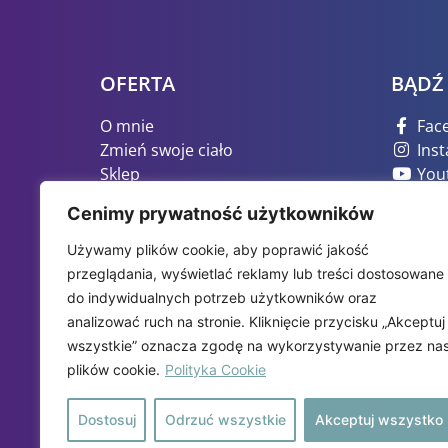
OFERTA
BĄDŹ
O mnie
Fac
Zmień swoje ciało
Ins
Sklep
You
Blog
Tik
Cenimy prywatność użytkowników
Kontakt
Polityka prywatności
Używamy plików cookie, aby poprawić jakość
Regulamin sklepu
przeglądania, wyświetlać reklamy lub treści dostosowane
do indywidualnych potrzeb użytkowników oraz
analizować ruch na stronie. Kliknięcie przycisku „Akceptuj
wszystkie” oznacza zgodę na wykorzystywanie przez na
plików cookie.
Polityka Cookie
Dostosuj
Odrzuć wszystkie
Akceptuj wszystko