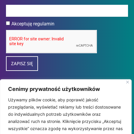
Akceptuję regulamin
ZAPISZ SIĘ
Przedsiębiorca uzyskał subwencję finansową w
Cenimy prywatność użytkowników
ramach programu "tarcza Finansowa 2.0
Używamy plików cookie, aby poprawić jakość
Polskiego Funduszu Rozwoju dla Mikro i
przeglądania, wyświetlać reklamy lub treści dostosowane
MałychFirm" udzieloną przez
do indywidualnych potrzeb użytkowników oraz
PFR SA.
analizować ruch na stronie. Kliknięcie przycisku „Akceptuj
wszystkie” oznacza zgodę na wykorzystywanie przez nas