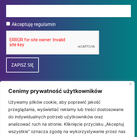
Akceptuję regulamin
ZAPISZ SIĘ
Przedsiębiorca uzyskał subwencję finansową w
Cenimy prywatność użytkowników
ramach programu "tarcza Finansowa 2.0
Używamy plików cookie, aby poprawić jakość
Polskiego Funduszu Rozwoju dla Mikro i
przeglądania, wyświetlać reklamy lub treści dostosowane
MałychFirm" udzieloną przez
do indywidualnych potrzeb użytkowników oraz
PFR SA.
analizować ruch na stronie. Kliknięcie przycisku „Akceptuj
wszystkie” oznacza zgodę na wykorzystywanie przez nas