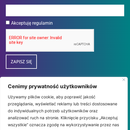
Akceptuję regulamin
ZAPISZ SIĘ
Przedsiębiorca uzyskał subwencję finansową w
Cenimy prywatność użytkowników
ramach programu "tarcza Finansowa 2.0
Używamy plików cookie, aby poprawić jakość
Polskiego Funduszu Rozwoju dla Mikro i
przeglądania, wyświetlać reklamy lub treści dostosowane
MałychFirm" udzieloną przez
do indywidualnych potrzeb użytkowników oraz
PFR SA.
analizować ruch na stronie. Kliknięcie przycisku „Akceptuj
wszystkie” oznacza zgodę na wykorzystywanie przez nas