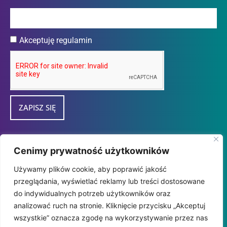
Akceptuję regulamin
ZAPISZ SIĘ
Przedsiębiorca uzyskał subwencję finansową w
Cenimy prywatność użytkowników
ramach programu "tarcza Finansowa 2.0
Używamy plików cookie, aby poprawić jakość
Polskiego Funduszu Rozwoju dla Mikro i
przeglądania, wyświetlać reklamy lub treści dostosowane
MałychFirm" udzieloną przez
do indywidualnych potrzeb użytkowników oraz
PFR SA.
analizować ruch na stronie. Kliknięcie przycisku „Akceptuj
wszystkie” oznacza zgodę na wykorzystywanie przez nas