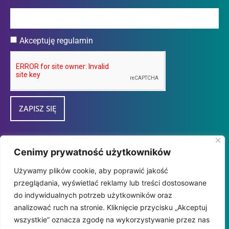
Akceptuję regulamin
ZAPISZ SIĘ
Przedsiębiorca uzyskał subwencję finansową w
Cenimy prywatność użytkowników
ramach programu "tarcza Finansowa 2.0
Używamy plików cookie, aby poprawić jakość
Polskiego Funduszu Rozwoju dla Mikro i
przeglądania, wyświetlać reklamy lub treści dostosowane
MałychFirm" udzieloną przez
do indywidualnych potrzeb użytkowników oraz
PFR SA.
analizować ruch na stronie. Kliknięcie przycisku „Akceptuj
wszystkie” oznacza zgodę na wykorzystywanie przez nas