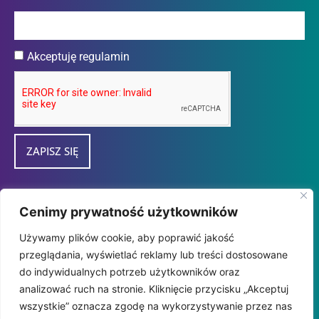
Akceptuję regulamin
ZAPISZ SIĘ
Przedsiębiorca uzyskał subwencję finansową w
Cenimy prywatność użytkowników
ramach programu "tarcza Finansowa 2.0
Używamy plików cookie, aby poprawić jakość
Polskiego Funduszu Rozwoju dla Mikro i
przeglądania, wyświetlać reklamy lub treści dostosowane
MałychFirm" udzieloną przez
do indywidualnych potrzeb użytkowników oraz
PFR SA.
analizować ruch na stronie. Kliknięcie przycisku „Akceptuj
wszystkie” oznacza zgodę na wykorzystywanie przez nas