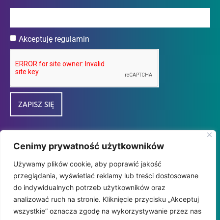
Akceptuję regulamin
ZAPISZ SIĘ
Przedsiębiorca uzyskał subwencję finansową w
Cenimy prywatność użytkowników
ramach programu "tarcza Finansowa 2.0
Używamy plików cookie, aby poprawić jakość
Polskiego Funduszu Rozwoju dla Mikro i
przeglądania, wyświetlać reklamy lub treści dostosowane
MałychFirm" udzieloną przez
do indywidualnych potrzeb użytkowników oraz
PFR SA.
analizować ruch na stronie. Kliknięcie przycisku „Akceptuj
wszystkie” oznacza zgodę na wykorzystywanie przez nas