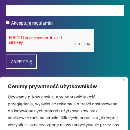
Akceptuję regulamin
ZAPISZ SIĘ
Przedsiębiorca uzyskał subwencję finansową w
Cenimy prywatność użytkowników
ramach programu "tarcza Finansowa 2.0
Używamy plików cookie, aby poprawić jakość
Polskiego Funduszu Rozwoju dla Mikro i
przeglądania, wyświetlać reklamy lub treści dostosowane
MałychFirm" udzieloną przez
do indywidualnych potrzeb użytkowników oraz
PFR SA.
analizować ruch na stronie. Kliknięcie przycisku „Akceptuj
wszystkie” oznacza zgodę na wykorzystywanie przez nas