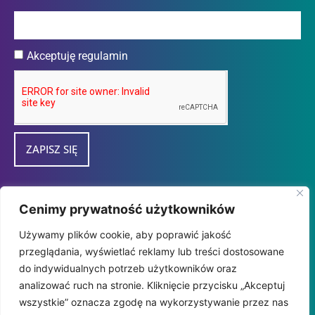
Akceptuję regulamin
ZAPISZ SIĘ
Przedsiębiorca uzyskał subwencję finansową w
Cenimy prywatność użytkowników
ramach programu "tarcza Finansowa 2.0
Używamy plików cookie, aby poprawić jakość
Polskiego Funduszu Rozwoju dla Mikro i
przeglądania, wyświetlać reklamy lub treści dostosowane
MałychFirm" udzieloną przez
do indywidualnych potrzeb użytkowników oraz
PFR SA.
analizować ruch na stronie. Kliknięcie przycisku „Akceptuj
wszystkie” oznacza zgodę na wykorzystywanie przez nas