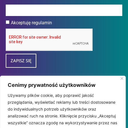
Akceptuję regulamin
ZAPISZ SIĘ
Przedsiębiorca uzyskał subwencję finansową w
Cenimy prywatność użytkowników
ramach programu "tarcza Finansowa 2.0
Używamy plików cookie, aby poprawić jakość
Polskiego Funduszu Rozwoju dla Mikro i
przeglądania, wyświetlać reklamy lub treści dostosowane
MałychFirm" udzieloną przez
do indywidualnych potrzeb użytkowników oraz
PFR SA.
analizować ruch na stronie. Kliknięcie przycisku „Akceptuj
wszystkie” oznacza zgodę na wykorzystywanie przez nas