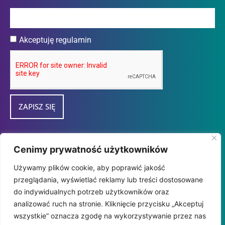
Akceptuję regulamin
ZAPISZ SIĘ
Przedsiębiorca uzyskał subwencję finansową w
Cenimy prywatność użytkowników
ramach programu "tarcza Finansowa 2.0
Używamy plików cookie, aby poprawić jakość
Polskiego Funduszu Rozwoju dla Mikro i
przeglądania, wyświetlać reklamy lub treści dostosowane
MałychFirm" udzieloną przez
do indywidualnych potrzeb użytkowników oraz
PFR SA.
analizować ruch na stronie. Kliknięcie przycisku „Akceptuj
wszystkie” oznacza zgodę na wykorzystywanie przez nas