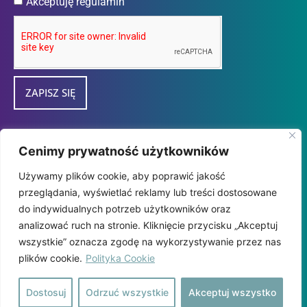
Akceptuję regulamin
ZAPISZ SIĘ
Przedsiębiorca uzyskał subwencję finansową w
Cenimy prywatność użytkowników
ramach programu "tarcza Finansowa 2.0
Używamy plików cookie, aby poprawić jakość
Polskiego Funduszu Rozwoju dla Mikro i
przeglądania, wyświetlać reklamy lub treści dostosowane
MałychFirm" udzieloną przez
do indywidualnych potrzeb użytkowników oraz
PFR SA.
analizować ruch na stronie. Kliknięcie przycisku „Akceptuj
wszystkie” oznacza zgodę na wykorzystywanie przez nas
plików cookie.
Polityka Cookie
Dostosuj
Odrzuć wszystkie
Akceptuj wszystko